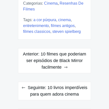
Categorias:
Cinema
,
Resenhas De
Filmes
Tags:
a cor púrpura
,
cinema
,
entretenimento
,
filmes antigos
,
filmes classicos
,
steven spielberg
Navegação
Anterior:
10 filmes que poderiam
de
ser episódios de Black Mirror
facilmente
Post
Seguinte:
10 livros imperdíveis
para quem adora cinema