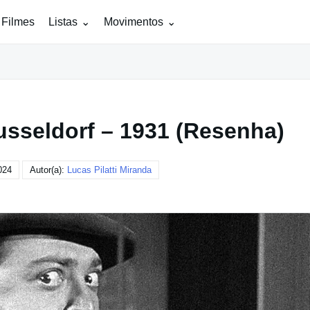
 Filmes
Listas
Movimentos
usseldorf – 1931 (Resenha)
024
Autor(a):
Lucas Pilatti Miranda