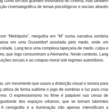
Lang como um dos grandes visionários do cinema, mas também
ão cinematográfica de temas psicológicos e sociais através
com “Metrópolis”, mergulha em “M” numa narrativa sombria
passa em uma Dusseldorf assolada pelo medo, onde um
 cidade. Lang tece uma complexa tapeçaria de medo, culpa e
smo, que logo consumiriam a Alemanha. Neste contexto, Lang
ituições sociais e ao colapso moral sob regimes autoritários.
o, um movimento que usava a distorção visual e sonora para
 utiliza de forma sublime o jogo de sombras e luz para criar
ror. O expressionismo no filme é palpável nas cenas de
gustiante dos espaços urbanos, que se tornam labirintos
 A cenografia e a iluminação não apenas intensificam a