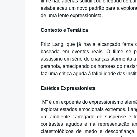
filme não apenas solidificou o legado de 
estabeleceu um novo padrão para a exploraç
de uma lente expressionista.
Contexto e Temática
Fritz Lang, que já havia alcançado fama 
baseada em eventos reais. O filme se 
assassino em série de crianças atormenta a
paranoia, antecipando os horrores do nazi
faz uma crítica aguda à falibilidade das inst
Estética Expressionista
“M” é um expoente do expressionismo alemã
explorar estados emocionais extremos. Lang
um ambiente carregado de suspense e ter
contrastes agudos e na representação an
claustrofóbicos de medo e desconfiança.