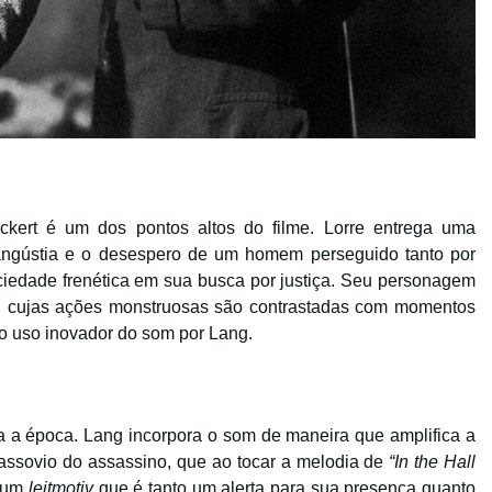
kert é um dos pontos altos do filme. Lorre entrega uma
ngústia e o desespero de um homem perseguido tanto por
iedade frenética em sua busca por justiça. Seu personagem
a, cujas ações monstruosas são contrastadas com momentos
lo uso inovador do som por Lang.
a a época. Lang incorpora o som de maneira que amplifica a
 assovio do assassino, que ao tocar a melodia de
“In the Hall
a um
leitmotiv
que é tanto um alerta para sua presença quanto