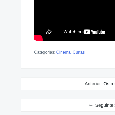
Categorias:
Cinema
,
Curtas
Navegação
Anterior:
Os me
de
Post
Seguinte: