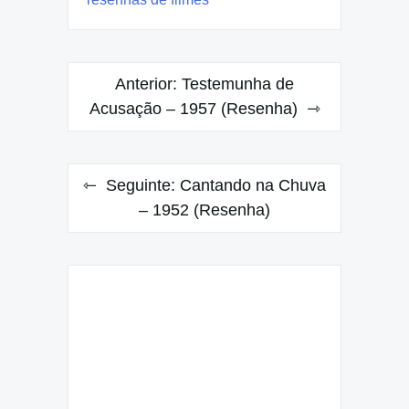
Navegação
Anterior:
Testemunha de
de
Acusação – 1957 (Resenha)
Post
Seguinte:
Cantando na Chuva
– 1952 (Resenha)