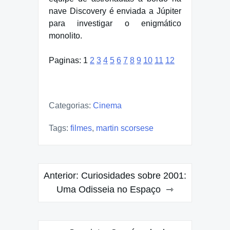
nave Discovery é enviada a Júpiter
para investigar o enigmático
monolito.
Paginas:
1
2
3
4
5
6
7
8
9
10
11
12
Categorias:
Cinema
Tags:
filmes
,
martin scorsese
Navegação
Anterior:
Curiosidades sobre 2001:
de
Uma Odisseia no Espaço
Post