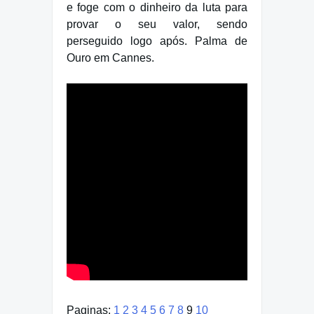
e foge com o dinheiro da luta para
provar o seu valor, sendo
perseguido logo após. Palma de
Ouro em Cannes.
Paginas:
1
2
3
4
5
6
7
8
9
10