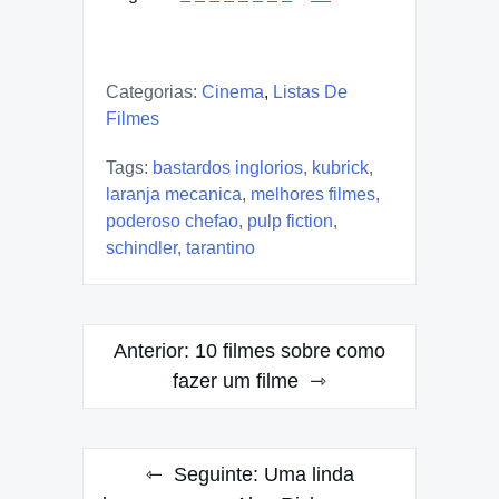
Categorias:
Cinema
,
Listas De
Filmes
Tags:
bastardos inglorios
,
kubrick
,
laranja mecanica
,
melhores filmes
,
poderoso chefao
,
pulp fiction
,
schindler
,
tarantino
Navegação
Anterior:
10 filmes sobre como
de
fazer um filme
Post
Seguinte:
Uma linda