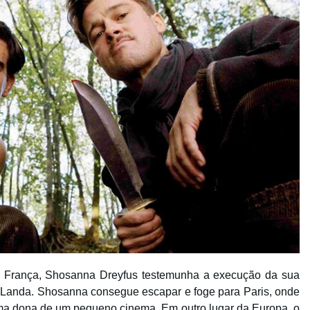
 França, Shosanna Dreyfus testemunha a execução da sua
s Landa. Shosanna consegue escapar e foge para Paris, onde
a dona de um pequeno cinema. Em outro lugar da Europa, o