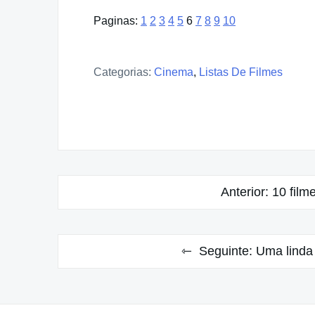
Paginas:
1
2
3
4
5
6
7
8
9
10
Categorias:
Cinema
,
Listas De Filmes
Navegação
Anterior:
10 film
de
Post
Seguinte:
Uma linda