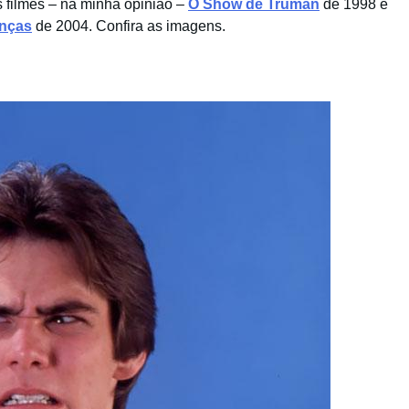
s filmes – na minha opinião –
O Show de Truman
de 1998 e
anças
de 2004. Confira as imagens.