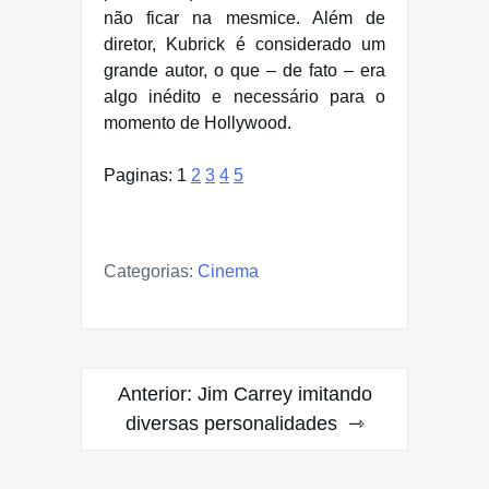
não ficar na mesmice. Além de
diretor, Kubrick é considerado um
grande autor, o que – de fato – era
algo inédito e necessário para o
momento de Hollywood.
Paginas:
1
2
3
4
5
Categorias:
Cinema
Navegação
Anterior:
Jim Carrey imitando
de
diversas personalidades
Post