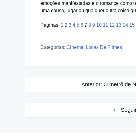
emoções manifestadas e o romance como te
uma causa, lugar ou qualquer outra coisa q
Paginas:
1
2
3
4
5
6
7
8
9
10
11
12
13
14
15
Categorias:
Cinema
,
Listas De Filmes
Navegação
Anterior:
O metrô de N
de
Post
Segui