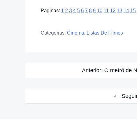
Paginas:
1
2
3
4
5
6
7
8
9
10
11
12
13
14
15
Categorias:
Cinema
,
Listas De Filmes
Navegação
Anterior:
O metrô de N
de
Post
Segui