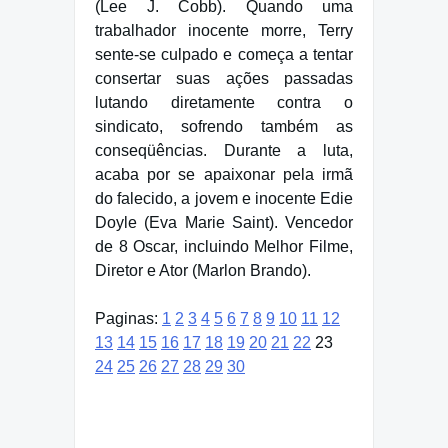
(Lee J. Cobb). Quando uma
trabalhador inocente morre, Terry
sente-se culpado e começa a tentar
consertar suas ações passadas
lutando diretamente contra o
sindicato, sofrendo também as
conseqüências. Durante a luta,
acaba por se apaixonar pela irmã
do falecido, a jovem e inocente Edie
Doyle (Eva Marie Saint). Vencedor
de 8 Oscar, incluindo Melhor Filme,
Diretor e Ator (Marlon Brando).
Paginas:
1
2
3
4
5
6
7
8
9
10
11
12
13
14
15
16
17
18
19
20
21
22
23
24
25
26
27
28
29
30