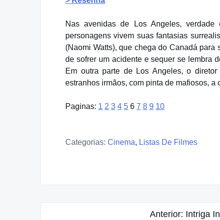
> Resenha
Nas avenidas de Los Angeles, verdade é
personagens vivem suas fantasias surrealis
(Naomi Watts), que chega do Canadá para se
de sofrer um acidente e sequer se lembra d
Em outra parte de Los Angeles, o direto
estranhos irmãos, com pinta de mafiosos, a c
Paginas:
1
2
3
4
5
6
7
8
9
10
Categorias:
Cinema
,
Listas De Filmes
Navegação
Anterior:
Intriga 