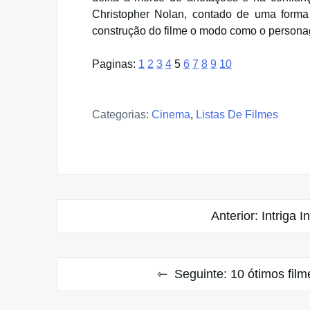
Christopher Nolan, contado de uma forma b
construção do filme o modo como o person
Paginas:
1
2
3
4
5
6
7
8
9
10
Categorias:
Cinema
,
Listas De Filmes
Navegação
Anterior:
Intriga 
de
Post
Seguinte:
10 ótimos film