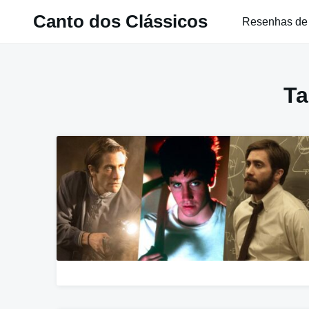
Pular
Canto dos Clássicos
Resenhas de
para
o
conteúdo
T