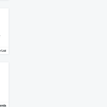
r
o Luz
randa