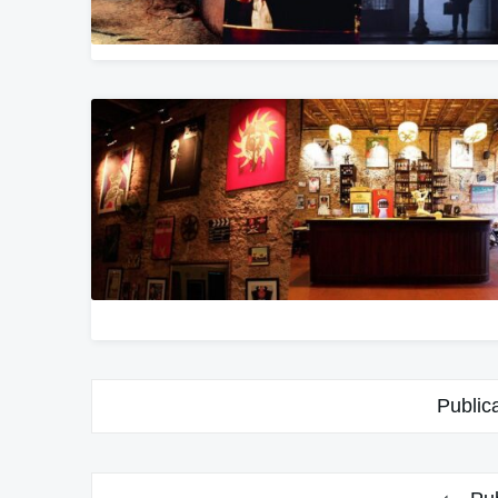
Navegação
Public
por
posts