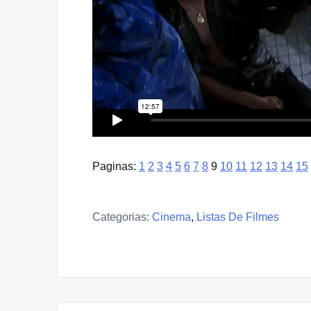
Paginas:
1
2
3
4
5
6
7
8
9
10
11
12
13
14
15
Categorias:
Cinema
,
Listas De Filmes