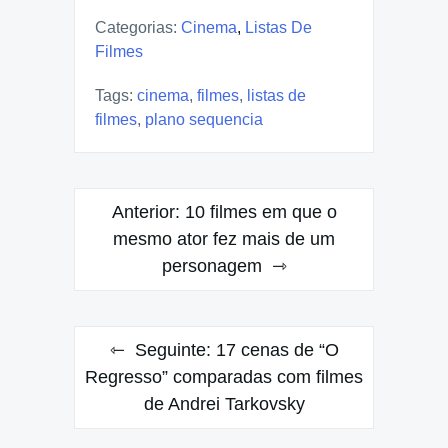
Categorias:
Cinema
,
Listas De
Filmes
Tags:
cinema
,
filmes
,
listas de
filmes
,
plano sequencia
Navegação
Anterior:
10 filmes em que o
de
mesmo ator fez mais de um
personagem
Post
Seguinte:
17 cenas de “O
Regresso” comparadas com filmes
de Andrei Tarkovsky