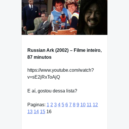
Russian Ark (2002) – Filme inteiro,
87 minutos
https://www.youtube.com/watch?
v=sE2jRxToAjQ
E aí, gostou dessa lista?
Paginas:
1
2
3
4
5
6
7
8
9
10
11
12
13
14
15
16