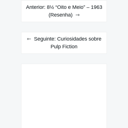
Navegação
Anterior:
8½ “Oito e Meio” – 1963
de
(Resenha)
Post
Seguinte:
Curiosidades sobre
Pulp Fiction