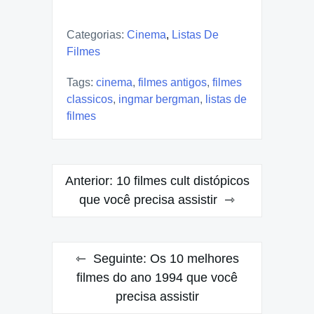
Categorias:
Cinema
,
Listas De
Filmes
Tags:
cinema
,
filmes antigos
,
filmes
classicos
,
ingmar bergman
,
listas de
filmes
Navegação
Anterior:
10 filmes cult distópicos
de
que você precisa assistir
Post
Seguinte:
Os 10 melhores
filmes do ano 1994 que você
precisa assistir