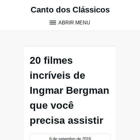
Pular
Canto dos Clássicos
para
o
ABRIR MENU
conteúdo
20 filmes
incríveis de
Ingmar Bergman
que você
precisa assistir
6 de setembro de 2016