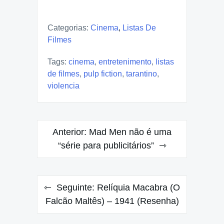
Categorias:
Cinema
,
Listas De
Filmes
Tags:
cinema
,
entretenimento
,
listas
de filmes
,
pulp fiction
,
tarantino
,
violencia
Navegação
Anterior:
Mad Men não é uma
de
“série para publicitários”
Post
Seguinte:
Relíquia Macabra (O
Falcão Maltês) – 1941 (Resenha)