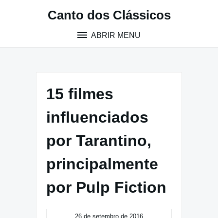
Pular
Canto dos Clássicos
para
o
ABRIR MENU
conteúdo
15 filmes
influenciados
por Tarantino,
principalmente
por Pulp Fiction
26 de setembro de 2016