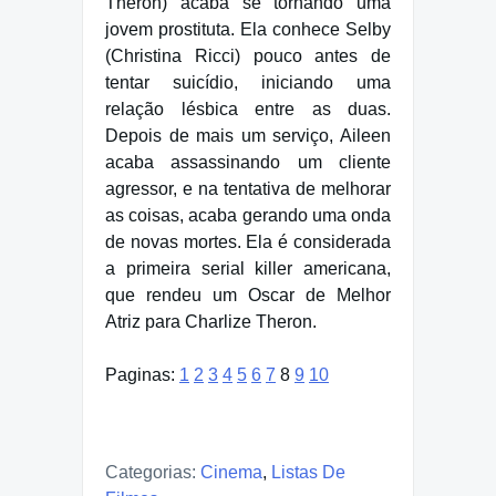
Theron) acaba se tornando uma
jovem prostituta. Ela conhece Selby
(Christina Ricci) pouco antes de
tentar suicídio, iniciando uma
relação lésbica entre as duas.
Depois de mais um serviço, Aileen
acaba assassinando um cliente
agressor, e na tentativa de melhorar
as coisas, acaba gerando uma onda
de novas mortes. Ela é considerada
a primeira serial killer americana,
que rendeu um Oscar de Melhor
Atriz para Charlize Theron.
Paginas:
1
2
3
4
5
6
7
8
9
10
Categorias:
Cinema
,
Listas De