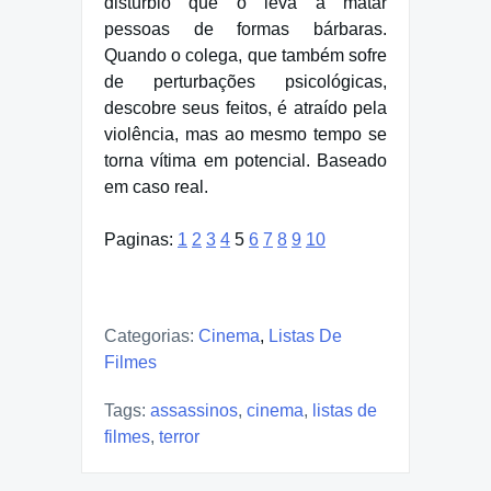
distúrbio que o leva a matar
pessoas de formas bárbaras.
Quando o colega, que também sofre
de perturbações psicológicas,
descobre seus feitos, é atraído pela
violência, mas ao mesmo tempo se
torna vítima em potencial. Baseado
em caso real.
Paginas:
1
2
3
4
5
6
7
8
9
10
Categorias:
Cinema
,
Listas De
Filmes
Tags:
assassinos
,
cinema
,
listas de
filmes
,
terror