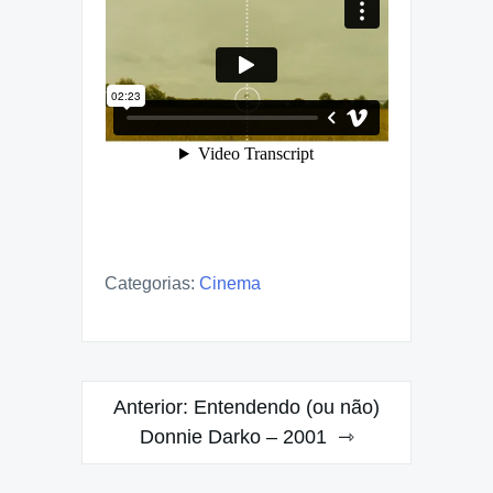
Categorias:
Cinema
Navegação
Anterior:
Entendendo (ou não)
de
Donnie Darko – 2001
Post