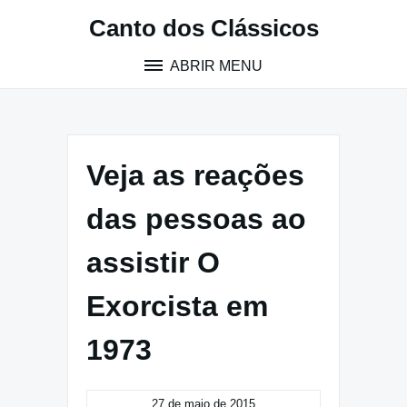
Pular
Canto dos Clássicos
para
o
ABRIR MENU
conteúdo
Veja as reações
das pessoas ao
assistir O
Exorcista em
1973
27 de maio de 2015