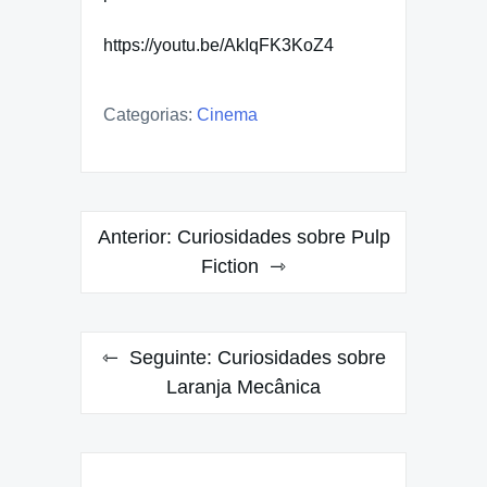
https://youtu.be/AkIqFK3KoZ4
Categorias:
Cinema
Navegação
Anterior:
Curiosidades sobre Pulp
de
Fiction
Post
Seguinte:
Curiosidades sobre
Laranja Mecânica