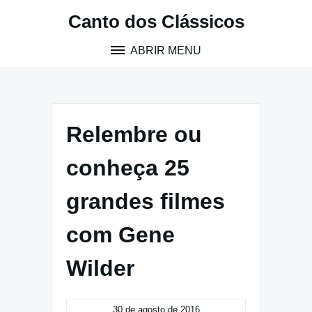
Pular
Canto dos Clássicos
para
o
ABRIR MENU
conteúdo
Relembre ou
conheça 25
grandes filmes
com Gene
Wilder
30 de agosto de 2016