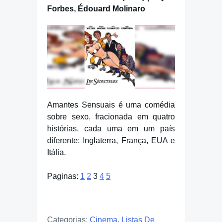
Forbes, Édouard Molinaro
Amantes Sensuais é uma comédia
sobre sexo, fracionada em quatro
histórias, cada uma em um país
diferente: Inglaterra, França, EUA e
Itália.
Paginas:
1
2
3
4
5
Categorias:
Cinema
,
Listas De