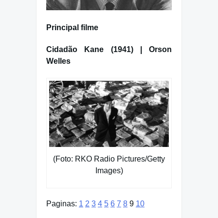
Principal filme
Cidadão Kane (1941) | Orson
Welles
(Foto: RKO Radio Pictures/Getty
Images)
Paginas:
1
2
3
4
5
6
7
8
9
10