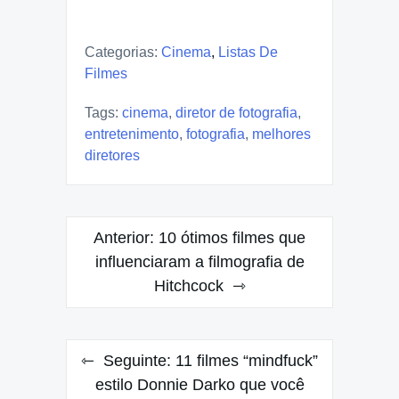
Categorias:
Cinema
,
Listas De
Filmes
Tags:
cinema
,
diretor de fotografia
,
entretenimento
,
fotografia
,
melhores
diretores
Navegação
Anterior:
10 ótimos filmes que
de
influenciaram a filmografia de
Hitchcock
Post
Seguinte:
11 filmes “mindfuck”
estilo Donnie Darko que você