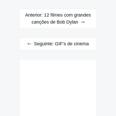
Navegação
Anterior:
12 filmes com grandes
de
canções de Bob Dylan
Post
Seguinte:
GIF’s de cinema