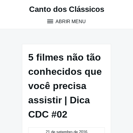
Pular
Canto dos Clássicos
para
o
ABRIR MENU
conteúdo
5 filmes não tão
conhecidos que
você precisa
assistir | Dica
CDC #02
21 de setembro de 2016