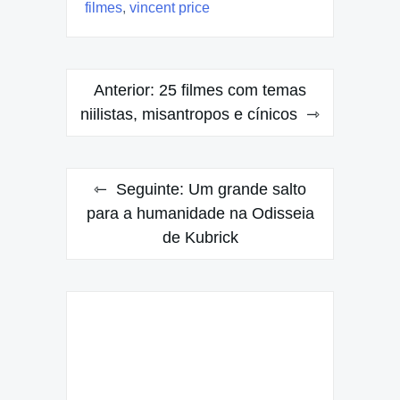
filmes
,
vincent price
Navegação
Anterior:
25 filmes com temas
de
niilistas, misantropos e cínicos
Post
Seguinte:
Um grande salto
para a humanidade na Odisseia
de Kubrick