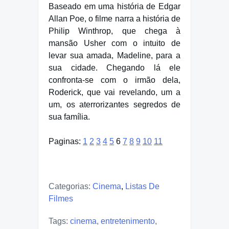
Baseado em uma história de Edgar
Allan Poe, o filme narra a história de
Philip Winthrop, que chega à
mansão Usher com o intuito de
levar sua amada, Madeline, para a
sua cidade. Chegando lá ele
confronta-se com o irmão dela,
Roderick, que vai revelando, um a
um, os aterrorizantes segredos de
sua família.
Paginas:
1
2
3
4
5
6
7
8
9
10
11
Categorias:
Cinema
,
Listas De
Filmes
Tags:
cinema
,
entretenimento
,