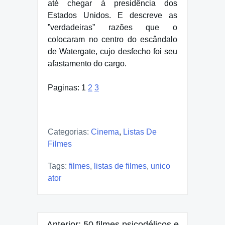
até chegar à presidência dos
Estados Unidos. E descreve as
”verdadeiras” razões que o
colocaram no centro do escândalo
de Watergate, cujo desfecho foi seu
afastamento do cargo.
Paginas:
1
2
3
Categorias:
Cinema
,
Listas De
Filmes
Tags:
filmes
,
listas de filmes
,
unico
ator
Navegação
Anterior:
50 filmes psicodélicos e