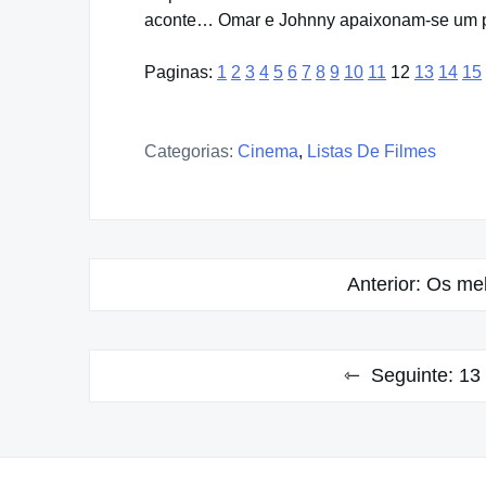
aconte… Omar e Johnny apaixonam-se um p
Paginas:
1
2
3
4
5
6
7
8
9
10
11
12
13
14
15
Categorias:
Cinema
,
Listas De Filmes
Navegação
Anterior:
Os mel
de
Post
Seguinte:
13