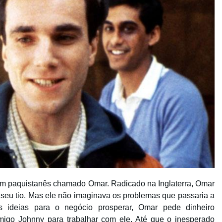
um paquistanês chamado Omar. Radicado na Inglaterra, Omar
 seu tio. Mas ele não imaginava os problemas que passaria a
s ideias para o negócio prosperar, Omar pede dinheiro
migo Johnny para trabalhar com ele. Até que o inesperado