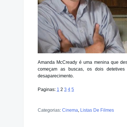
Amanda McCready é uma menina que desa
começam as buscas, os dois detetiv
desaparecimento.
Paginas:
1
2
3
4
5
Categorias:
Cinema
,
Listas De Filmes