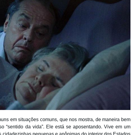
uns em situações comuns, que nos mostra, de maneira bem
so “sentido da vida”. Ele está se aposentando. Vive em um
s cidadezinhas pequenas e anônimas do interior dos Estados