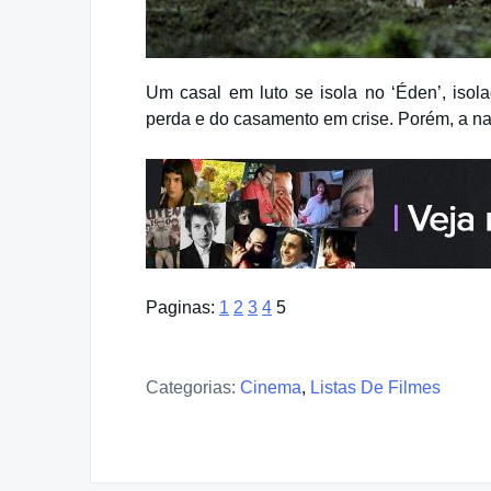
Um casal em luto se isola no ‘Éden’, iso
perda e do casamento em crise. Porém, a na
Paginas:
1
2
3
4
5
Categorias:
Cinema
,
Listas De Filmes