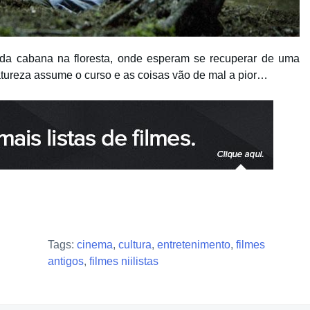
lada cabana na floresta, onde esperam se recuperar de uma
tureza assume o curso e as coisas vão de mal a pior…
Tags:
cinema
,
cultura
,
entretenimento
,
filmes
antigos
,
filmes niilistas