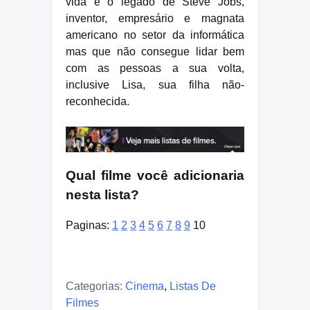
vida e o legado de Steve Jobs,
inventor, empresário e magnata
americano no setor da informática
mas que não consegue lidar bem
com as pessoas a sua volta,
inclusive Lisa, sua filha não-
reconhecida.
Qual filme você adicionaria
nesta lista?
Paginas:
1
2
3
4
5
6
7
8
9
10
Categorias:
Cinema
,
Listas De
Filmes