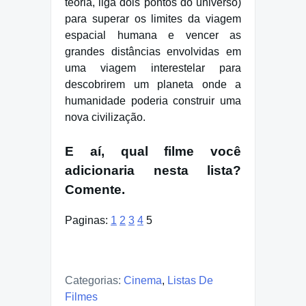
teoria, liga dois pontos do universo)
para superar os limites da viagem
espacial humana e vencer as
grandes distâncias envolvidas em
uma viagem interestelar para
descobrirem um planeta onde a
humanidade poderia construir uma
nova civilização.
E aí, qual filme você
adicionaria nesta lista?
Comente.
Paginas:
1
2
3
4
5
Categorias:
Cinema
,
Listas De
Filmes