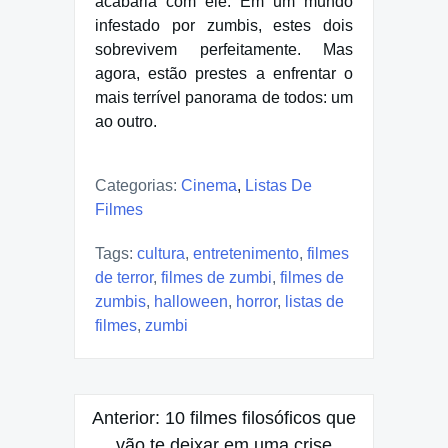
acabaria com ele. Em um mundo
infestado por zumbis, estes dois
sobrevivem perfeitamente. Mas
agora, estão prestes a enfrentar o
mais terrível panorama de todos: um
ao outro.
Categorias:
Cinema
,
Listas De
Filmes
Tags:
cultura
,
entretenimento
,
filmes
de terror
,
filmes de zumbi
,
filmes de
zumbis
,
halloween
,
horror
,
listas de
filmes
,
zumbi
Navegação
Anterior:
10 filmes filosóficos que
de
vão te deixar em uma crise