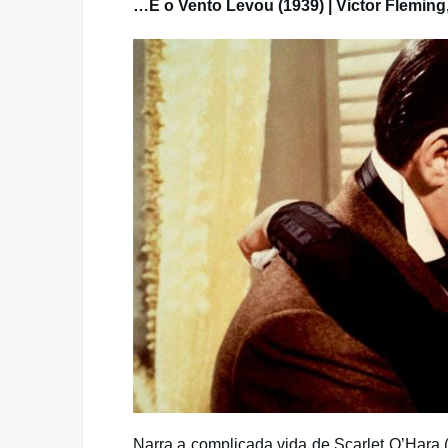
…E o Vento Levou (1939) | Victor Flemin
Narra a complicada vida de Scarlet O’Hara 