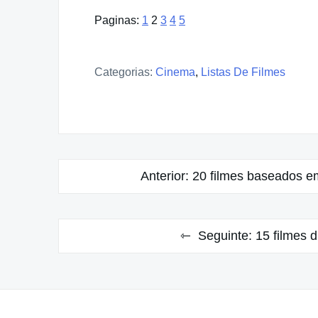
Paginas:
1
2
3
4
5
Categorias:
Cinema
,
Listas De Filmes
Navegação
Anterior:
20 filmes baseados em
de
Post
Seguinte:
15 filmes d