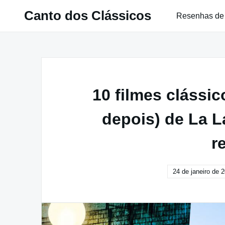
Pular
Canto dos Clássicos
Resenhas de
para
o
conteúdo
10 filmes clássic
depois) de La L
r
24 de janeiro de 