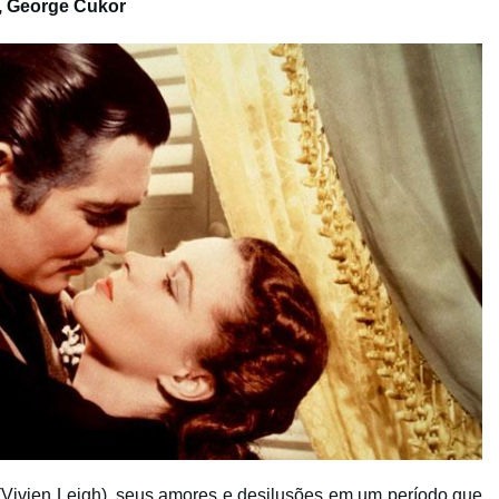
g, George Cukor
(Vivien Leigh), seus amores e desilusões em um período que