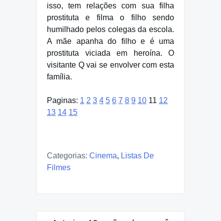
isso, tem relações com sua filha
prostituta e filma o filho sendo
humilhado pelos colegas da escola.
A mãe apanha do filho e é uma
prostituta viciada em heroína. O
visitante Q vai se envolver com esta
família.
Paginas:
1
2
3
4
5
6
7
8
9
10
11
12
13
14
15
Categorias:
Cinema
,
Listas De
Filmes
Navegação