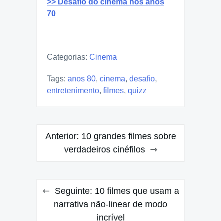
>> Desafio do cinema nos anos
70
Categorias:
Cinema
Tags:
anos 80
,
cinema
,
desafio
,
entretenimento
,
filmes
,
quizz
Navegação
Anterior:
10 grandes filmes sobre
de
verdadeiros cinéfilos
Post
Seguinte:
10 filmes que usam a
narrativa não-linear de modo
incrível