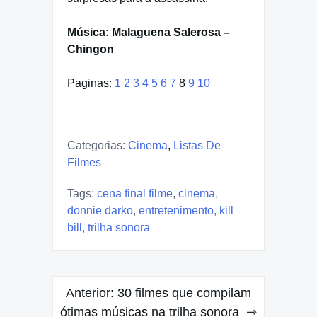
Música: Malaguena Salerosa –
Chingon
Paginas:
1
2
3
4
5
6
7
8
9
10
Categorias:
Cinema
,
Listas De
Filmes
Tags:
cena final filme
,
cinema
,
donnie darko
,
entretenimento
,
kill
bill
,
trilha sonora
Navegação
Anterior:
30 filmes que compilam
de
ótimas músicas na trilha sonora