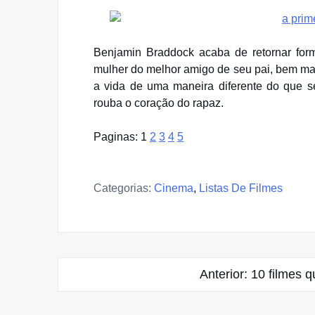
Benjamin Braddock acaba de retornar form
mulher do melhor amigo de seu pai, bem mai
a vida de uma maneira diferente do que s
rouba o coração do rapaz.
Paginas:
1
2
3
4
5
Categorias:
Cinema
,
Listas De Filmes
Navegação
Anterior:
10 filmes q
de