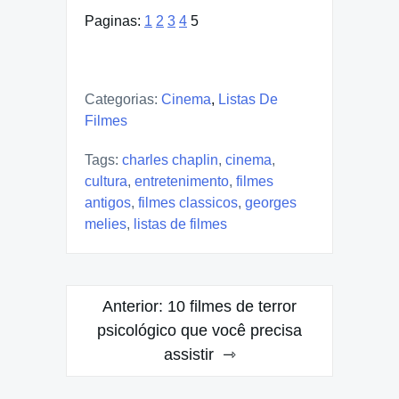
Paginas:
1
2
3
4
5
Categorias:
Cinema
,
Listas De
Filmes
Tags:
charles chaplin
,
cinema
,
cultura
,
entretenimento
,
filmes
antigos
,
filmes classicos
,
georges
melies
,
listas de filmes
Navegação
Anterior:
10 filmes de terror
de
psicológico que você precisa
assistir
Post