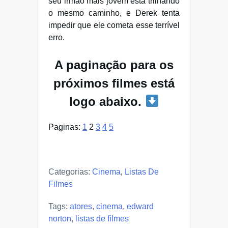
seu irmão mais jovem está trilhando
o mesmo caminho, e Derek tenta
impedir que ele cometa esse terrível
erro.
A paginação para os
próximos filmes está
logo abaixo.
Paginas:
1
2
3
4
5
Categorias:
Cinema
,
Listas De
Filmes
Tags:
atores
,
cinema
,
edward
norton
,
listas de filmes