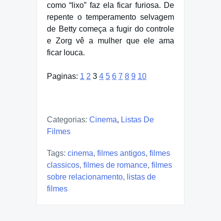
como “lixo” faz ela ficar furiosa. De
repente o temperamento selvagem
de Betty começa a fugir do controle
e Zorg vê a mulher que ele ama
ficar louca.
Paginas:
1
2
3
4
5
6
7
8
9
10
Categorias:
Cinema
,
Listas De
Filmes
Tags:
cinema
,
filmes antigos
,
filmes
classicos
,
filmes de romance
,
filmes
sobre relacionamento
,
listas de
filmes