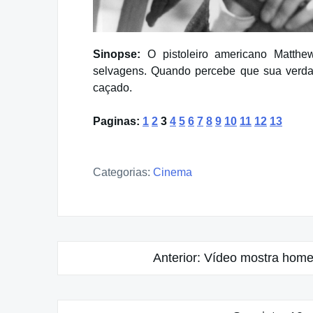
Sinopse:
O pistoleiro americano Matthew
selvagens. Quando percebe que sua verdad
caçado.
Paginas:
1
2
3
4
5
6
7
8
9
10
11
12
13
Categorias:
Cinema
Navegação
Anterior:
Vídeo mostra homen
de
Post