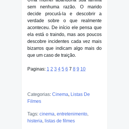
sem nenhuma razão. O marido
decide procurá-la e descobrir a
verdade sobre o que realmente
aconteceu. De início ele pensa que
ela está o traindo, mas aos poucos
descobre incidentes cada vez mais
bizarros que indicam algo mais do
que um caso de traição.
Paginas:
1
2
3
4
5
6
7
8
9
10
Categorias:
Cinema
,
Listas De
Filmes
Tags:
cinema
,
entretenimento
,
histeria
,
listas de filmes