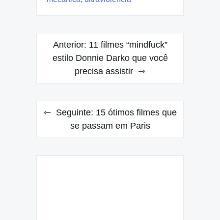
Navegação
Anterior:
11 filmes “mindfuck”
de
estilo Donnie Darko que você
precisa assistir
Post
Seguinte:
15 ótimos filmes que
se passam em Paris