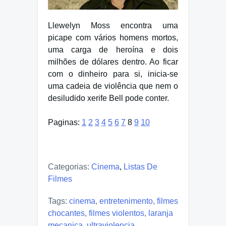
Llewelyn Moss encontra uma
picape com vários homens mortos,
uma carga de heroína e dois
milhões de dólares dentro. Ao ficar
com o dinheiro para si, inicia-se
uma cadeia de violência que nem o
desiludido xerife Bell pode conter.
Paginas:
1
2
3
4
5
6
7
8
9
10
Categorias:
Cinema
,
Listas De
Filmes
Tags:
cinema
,
entretenimento
,
filmes
chocantes
,
filmes violentos
,
laranja
mecanica
,
ultraviolencia