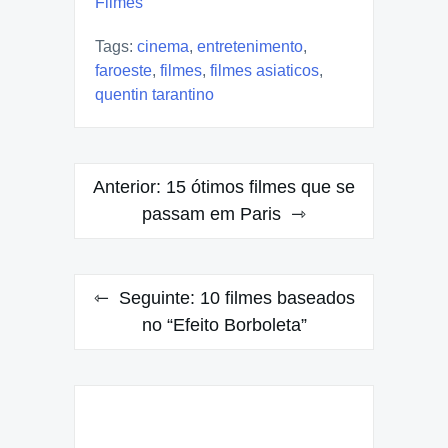
Filmes
Tags:
cinema
,
entretenimento
,
faroeste
,
filmes
,
filmes asiaticos
,
quentin tarantino
Navegação
Anterior:
15 ótimos filmes que se
de
passam em Paris
Post
Seguinte:
10 filmes baseados
no “Efeito Borboleta”