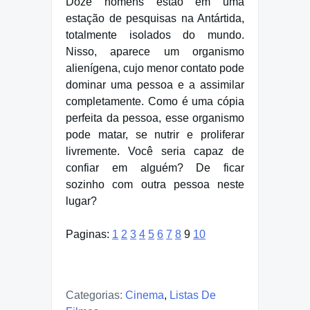
Doze homens estão em uma
estação de pesquisas na Antártida,
totalmente isolados do mundo.
Nisso, aparece um organismo
alienígena, cujo menor contato pode
dominar uma pessoa e a assimilar
completamente. Como é uma cópia
perfeita da pessoa, esse organismo
pode matar, se nutrir e proliferar
livremente. Você seria capaz de
confiar em alguém? De ficar
sozinho com outra pessoa neste
lugar?
Paginas:
1
2
3
4
5
6
7
8
9
10
Categorias:
Cinema
,
Listas De