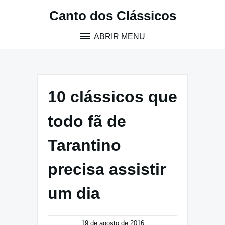
Pular
Canto dos Clássicos
para
o
ABRIR MENU
conteúdo
10 clássicos que
todo fã de
Tarantino
precisa assistir
um dia
19 de agosto de 2016