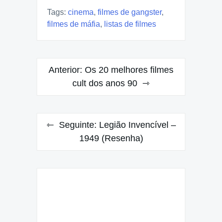
Tags:
cinema
,
filmes de gangster
,
filmes de máfia
,
listas de filmes
Navegação
Anterior:
Os 20 melhores filmes
de
cult dos anos 90
Post
Seguinte:
Legião Invencível –
1949 (Resenha)